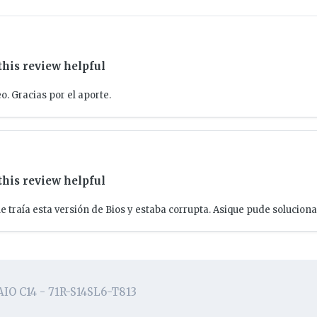
this review helpful
o. Gracias por el aporte.
this review helpful
traía esta versión de Bios y estaba corrupta. Asique pude solucionar
AIO C14 - 71R-S14SL6-T813