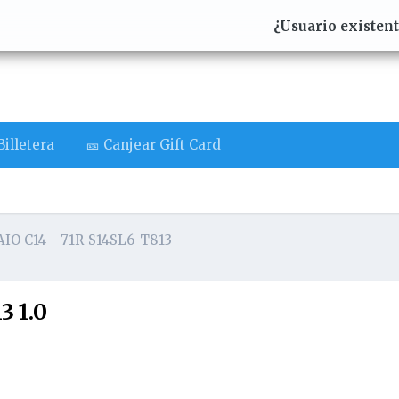
¿Usuario existen
illetera
🎫 Canjear Gift Card
AIO C14 - 71R-S14SL6-T813
3 1.0