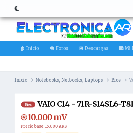
🏚️ Inicio
🗨️ Foros
💾 Descargas
Mi B
Inicio
Notebooks, Netbooks, Laptops
Bios
V
VAIO C14 - 71R-S14SL6-T81
Bios
10.000
mV
Precio base: 15.000 ARS