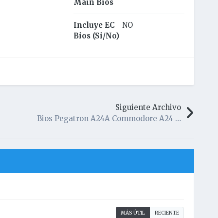
Main Bios
Incluye EC
NO
Bios (Si/No)
Siguiente Archivo
Bios Pegatron A24A Commodore A24 con Soporte para Windows 10
MÁS ÚTIL
RECIENTE